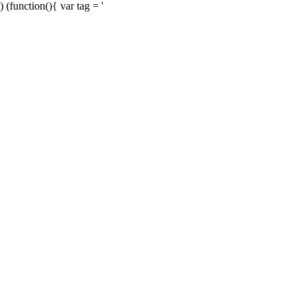
) (function(){ var tag = '