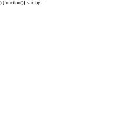
) (function(){ var tag = '