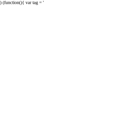
) (function(){ var tag = '